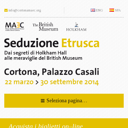
Seduzione
info@cortonamaec.org
ENG
SPA
Etrusca
Dai
segreti
di
Holkham
Hall
alle
meraviglie
del
British
Seleziona pagina…
Museum
Cortona,
Acquista i biglietti on–line