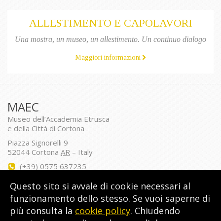
ALLESTIMENTO E CAPOLAVORI
Una mostra, un museo, un allestimento. Un continuo dialogo
Maggiori informazioni
MAEC
Museo dell’Accademia Etrusca
e della Città di Cortona
Piazza Signorelli 9
52044
Cortona
AR
–
Italy
(+39) 0575 637235
info@cortonamaec.org
Questo sito si avvale di cookie necessari al
www.cortonamaec.org
funzionamento dello stesso. Se vuoi saperne di
Seguici
Twitter
Facebook
YouTube
Instagram
più consulta la
cookie policy
. Chiudendo
su