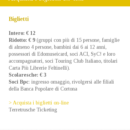
Palazzo
Casali
22
Biglietti
marzo
2014
Intero: € 12
–
Ridotto: € 9
(gruppi con più di 15 persone, famiglie
30
di almeno 4 persone, bambini dai 6 ai 12 anni,
settembre
possessori di Edomuseicard, soci ACI, SyC! e loro
2014
accompagnatori, soci Touring Club Italiano, titolari
Carta Più Librerie Feltinelli).
Scolaresche: € 3
Soci Bpc
: ingresso omaggio, rivolgersi alle filiali
della Banca Popolare di Cortona
> Acquista i biglietti on-line
Terretrusche Ticketing